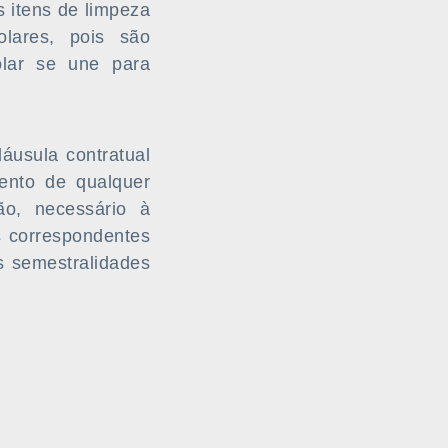
s itens de limpeza
olares, pois são
olar se une para
áusula contratual
ento de qualquer
ão, necessário à
s correspondentes
s semestralidades