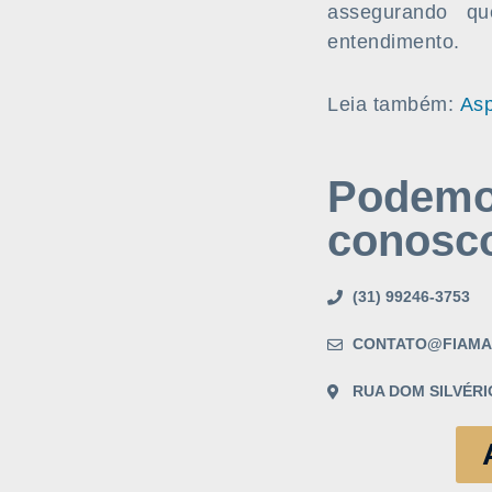
assegurando qu
entendimento.
Leia também:
Asp
Podemos
conosc
(31) 99246-3753
CONTATO@FIAMA
RUA DOM SILVÉRIO