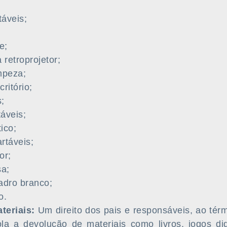
táveis;
e;
retroprojetor;
mpeza;
ritório;
;
áveis;
ico;
rtáveis;
or;
sa;
uadro branco;
o.
teriais:
Um direito dos pais e responsáveis, ao térm
ola a devolução de materiais como livros, jogos did