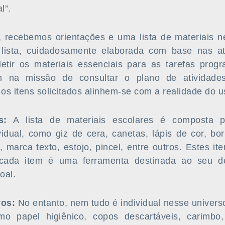
l”.
, recebemos orientações e uma lista de materiais n
 lista, cuidadosamente elaborada com base nas at
fletir os materiais essenciais para as tarefas prog
 na missão de consultar o plano de atividade
s itens solicitados alinhem-se com a realidade do us
s:
A lista de materiais escolares é composta p
vidual, como giz de cera, canetas, lápis de cor, bo
o, marca texto, estojo, pincel, entre outros. Estes it
cada item é uma ferramenta destinada ao seu d
oal.
vos:
No entanto, nem tudo é individual nesse univers
mo papel higiênico, copos descartáveis, carimbo,