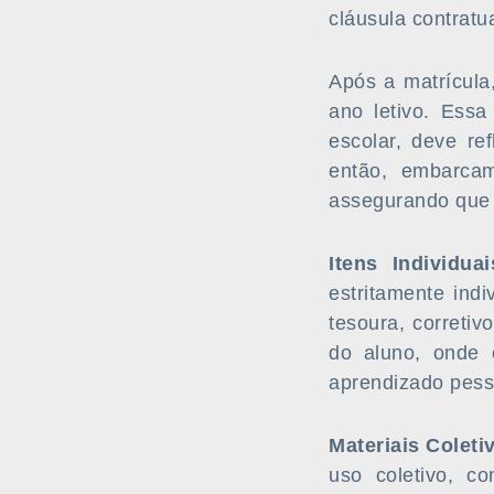
cláusula contratua
Após a matrícula
ano letivo. Essa
escolar, deve re
então, embarcam
assegurando que o
Itens Individuai
estritamente indi
tesoura, corretiv
do aluno, onde 
aprendizado pess
Materiais Coleti
uso coletivo, co