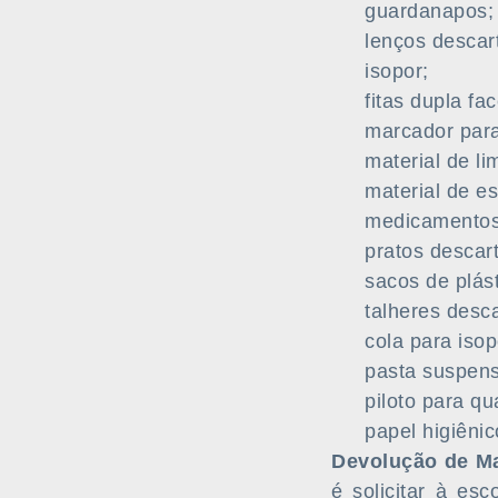
guardanapos;
lenços descar
isopor;
fitas dupla fac
marcador para 
material de li
material de esc
medicamentos
pratos descart
sacos de plást
talheres desca
cola para isop
pasta suspen
piloto para q
papel higiênic
Devolução de Ma
é solicitar à esc