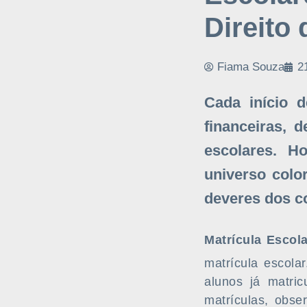
Direito
Fiama Souza
2
Cada início 
financeiras, 
escolares. H
universo colo
deveres dos c
Matrícula Escola
matrícula escola
alunos já matric
matrículas, obse