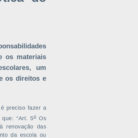
onsabilidades
e os materiais
escolares, um
 os direitos e
 é preciso fazer a
o
 que: “Art. 5
Os
o à renovação das
ento da escola ou