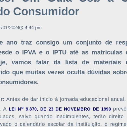
 do Consumidor
1/01/2024
4:44 pm
de ano traz consigo um conjunto de resp
desde o IPVA e o IPTU até as matrículas 
oje, vamos falar da lista de materiais 
rido que muitas vezes oculta dúvidas sobre
onsumidores.
r:
Antes de dar início à jornada educacional anual,
o
r. A
prevê
LEI N
9.870, DE 23 DE NOVEMBRO DE 1999
ulados, salvo quando inadimplentes, terão direit
rvado o calendário escolar da instituição, o regim