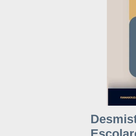
Desmist
Escola