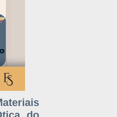
ateriais
tica do