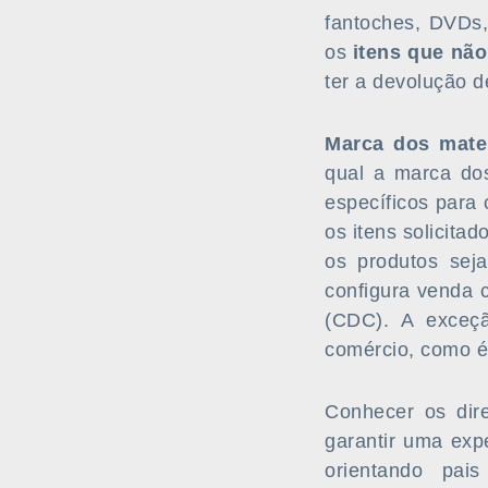
fantoches, DVDs,
os
itens que não
ter a devolução 
Marca dos mater
qual a marca dos
específicos para 
os itens solicit
os produtos sej
configura venda 
(CDC). A exceçã
comércio, como é
Conhecer os dir
garantir uma exp
orientando pai