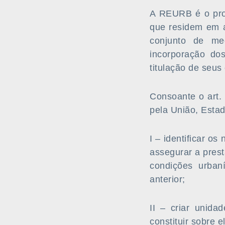
A REURB é o proc
que residem em a
conjunto de med
incorporação dos
titulação de seus
Consoante o art.
pela União, Estad
I – identificar o
assegurar a pres
condições urban
anterior;
II – criar unida
constituir sobre 