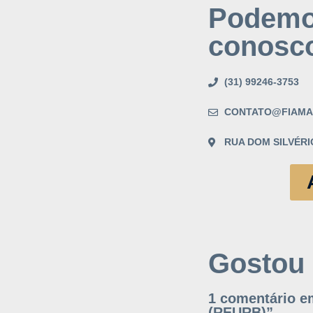
Podemos
conosc
(31) 99246-3753
CONTATO@FIAMA
RUA DOM SILVÉRIO
Gostou
1 comentário em
(REURB)”