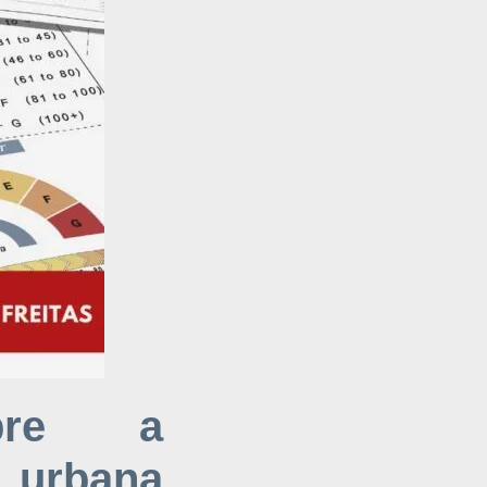
obre a
 urbana