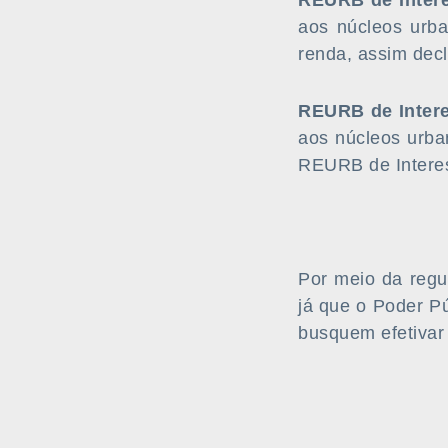
REURB de Intere
aos núcleos urb
renda, assim dec
REURB de Intere
aos núcleos urba
REURB de Interes
Por meio da regul
já que o Poder Pú
busquem efetivar