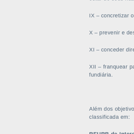
IX – concretizar 
X – prevenir e de
XI – conceder dir
XII – franquear p
fundiária.
Além dos objetiv
classificada em: