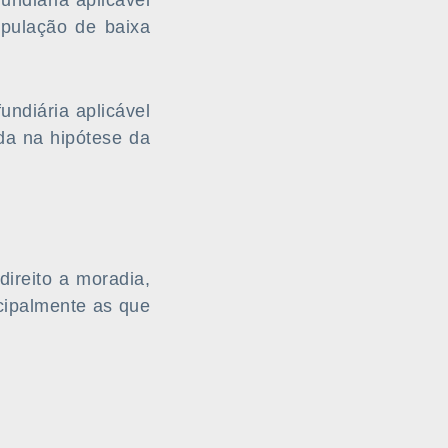
undiária aplicável
pulação de baixa
undiária aplicável
da na hipótese da
direito a moradia,
ncipalmente as que