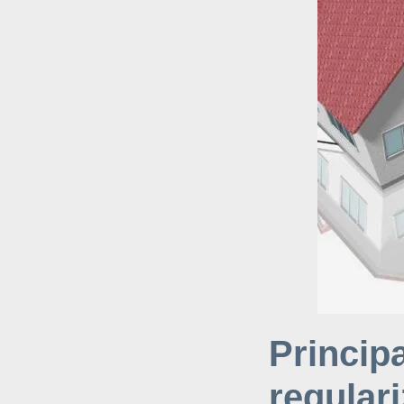
Princ
regula