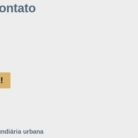
ontato
!
undiária urbana