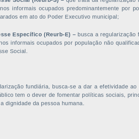
sse Social (Reurb-S) –
que trata da regularização f
anos informais ocupados predominantemente por po
larados em ato do Poder Executivo municipal;
sse Específico (Reurb-E) –
busca a regularização f
nos informais ocupados por população não qualifica
se Social.
arização fundiária, busca-se a dar a efetividade ao 
blico tem o dever de fomentar políticas sociais, pri
 a dignidade da pessoa humana.