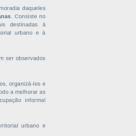
 moradia daqueles
anas
. Consiste no
ais destinadas à
torial urbano e à
em ser observados
os, organizá-los e
odo a melhorar as
cupação informal
ritorial urbano e