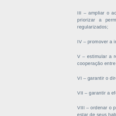
III – ampliar o 
priorizar a per
regularizados;
IV – promover a i
V – estimular a r
cooperação entre
VI – garantir o d
VII – garantir a 
VIII – ordenar o 
estar de seus hab