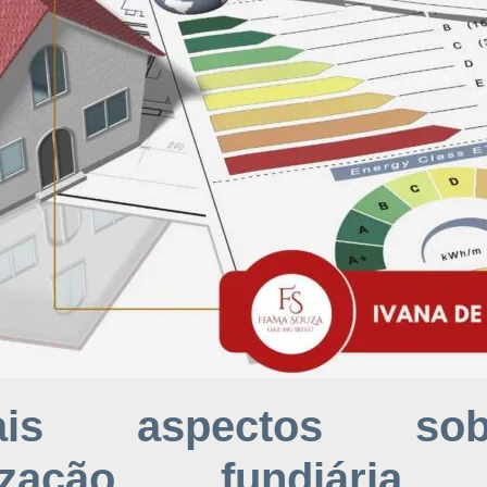
ipais aspectos s
rização fundiária