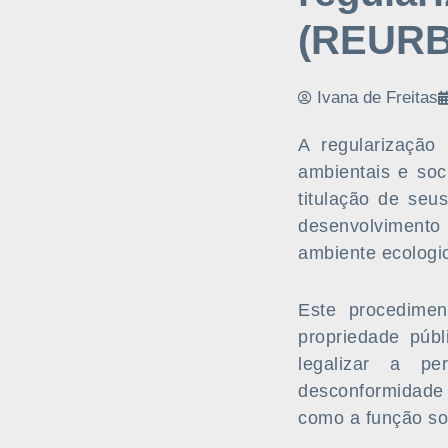
(REURB
Ivana de Freitas
A regularização 
ambientais e soc
titulação de seu
desenvolvimento
ambiente ecologi
Este procedimen
propriedade públ
legalizar a p
desconformidade 
como a função soc